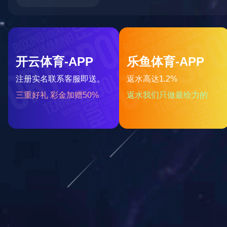
日化产品生产线
礼品箱生产线
瓶装产品生产线
杯装产品生产线
袋装产品生产线
罐装产品生产线
全自动高速智能裹包设备
全自动智能码垛系统
全自动智能输送系统
塑瓶吹制设备
一步法注吹成型设备（液压版）
一步法注吹成型设备（全电版）
一步法注拉吹成型设备（液压版）
一步法注拉吹成型设备(全电版）
一步法挤吹成型设备（液压版）
一步法挤吹成型设备（全电版）
两步法高速PET塑瓶拉吹成型设备
销售与服务

我们的优势