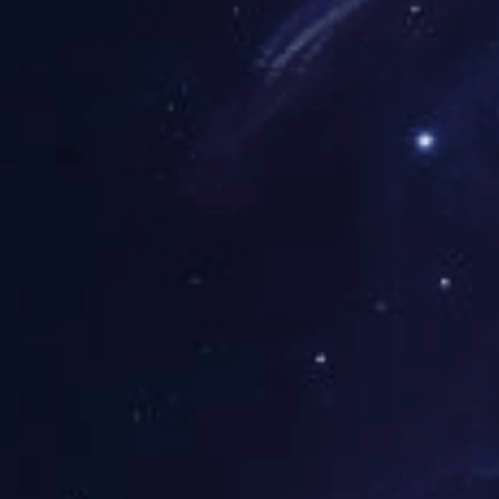


您现在的位置：
首页
>
产品与解决方案
>
灌装封口设备
>
联杯成型灌装封切设备
>
DASB 系列全自动无菌软袋成型灌装封切机
浏览量:
1000
DASB 系列全自动无菌软袋成