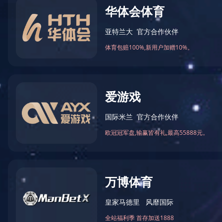
产品与解决方案

灌装封口设备
直线式瓶装无菌灌装拧盖设备
直线式杯装无菌灌装封口设备
无菌型旋转式吹瓶灌装拧盖一体机（含气/非
无菌自立袋成型灌装封切设备
软袋无菌成型灌装封切设备
联杯无菌成型灌装封切设备
联杯成型灌装封切设备
直线式预制杯超洁净灌装封口设备
超洁净型塑瓶灌装拧盖（封口）设备
旋转式PP输液瓶吹瓶灌装封口一体机
旋转式预制杯灌装封口设备
直线式塑瓶超洁净灌装拧盖设备
旋转式塑瓶称重灌装拧盖设备
吹灌封一体机设备
奶酪棒成型灌装封切设备
后道智能包装生产线
小包装食用油生产线